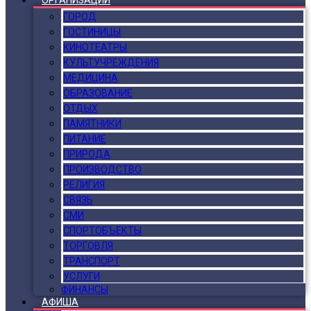
ОРГАНИЗАЦИИ
ГОРОД
ГОСТИНИЦЫ
КИНОТЕАТРЫ
КУЛЬТУЧРЕЖДЕНИЯ
МЕДИЦИНА
ОБРАЗОВАНИЕ
ОТДЫХ
ПАМЯТНИКИ
ПИТАНИЕ
ПРИРОДА
ПРОИЗВОДСТВО
РЕЛИГИЯ
СВЯЗЬ
СМИ
СПОРТОБЪЕКТЫ
ТОРГОВЛЯ
ТРАНСПОРТ
УСЛУГИ
ФИНАНСЫ
АФИША