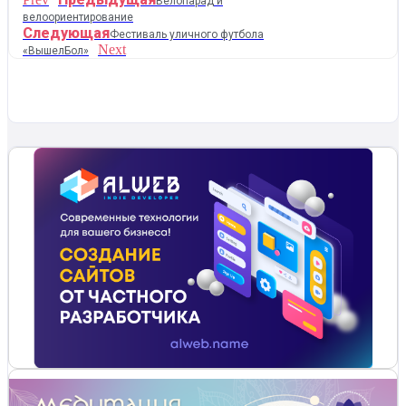
Велопарад и
велоориентирование
Следующая
Фестиваль уличного футбола
Next
«ВышелБол»