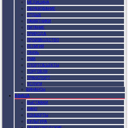
МЕДИЦИНА
ОБРАЗОВАНИЕ
ОТДЫХ
ПАМЯТНИКИ
ПИТАНИЕ
ПРИРОДА
ПРОИЗВОДСТВО
РЕЛИГИЯ
СВЯЗЬ
СМИ
СПОРТОБЪЕКТЫ
ТОРГОВЛЯ
ТРАНСПОРТ
УСЛУГИ
ФИНАНСЫ
АФИША
ВЫСТАВКИ
КИНО
КОНЦЕРТЫ
КУЛЬТУРА
ОБЩЕГОРОДСКИЕ