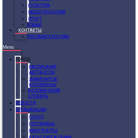
КУЛЬТУРА
ОБЩЕГОРОДСКИЕ
СПОРТ
ХОББИ
КОНТАКТЫ
РЕКЛАМОДАТЕЛЯМ
Menu
ГОРОД
РАСПИСАНИЕ
АВТОБУСОВ
ЗНАМЕНИТЫЕ
КОЛОМЕНЦЫ
КОЛОМЕНСКИЙ
СЛОВАРЬ
НОВОСТИ
ОРГАНИЗАЦИИ
ГОРОД
ГОСТИНИЦЫ
КИНОТЕАТРЫ
КУЛЬТУЧРЕЖДЕНИЯ