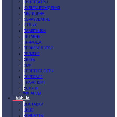
КИНОТЕАТРЫ
КУЛЬТУЧРЕЖДЕНИЯ
МЕДИЦИНА
ОБРАЗОВАНИЕ
ОТДЫХ
ПАМЯТНИКИ
ПИТАНИЕ
ПРИРОДА
ПРОИЗВОДСТВО
РЕЛИГИЯ
СВЯЗЬ
СМИ
СПОРТОБЪЕКТЫ
ТОРГОВЛЯ
ТРАНСПОРТ
УСЛУГИ
ФИНАНСЫ
АФИША
ВЫСТАВКИ
КИНО
КОНЦЕРТЫ