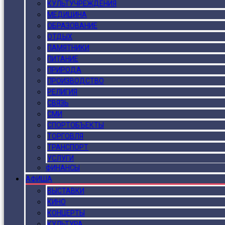
КУЛЬТУЧРЕЖДЕНИЯ
МЕДИЦИНА
ОБРАЗОВАНИЕ
ОТДЫХ
ПАМЯТНИКИ
ПИТАНИЕ
ПРИРОДА
ПРОИЗВОДСТВО
РЕЛИГИЯ
СВЯЗЬ
СМИ
СПОРТОБЪЕКТЫ
ТОРГОВЛЯ
ТРАНСПОРТ
УСЛУГИ
ФИНАНСЫ
АФИША
ВЫСТАВКИ
КИНО
КОНЦЕРТЫ
КУЛЬТУРА