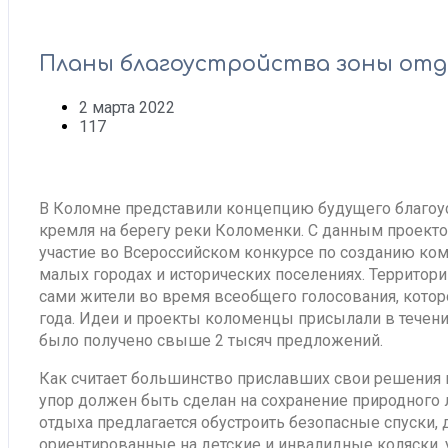
Планы благоустройства зоны отд
2 марта 2022
117
В Коломне представили концепцию будущего благоус
кремля на берегу реки Коломенки. С данным проект
участие во Всероссийском конкурсе по созданию ко
малых городах и исторических поселениях. Территор
сами жители во время всеобщего голосования, кото
года. Идеи и проекты коломенцы присылали в течени
было получено свыше 2 тысяч предложений.
Как считает большинство приславших свои решения 
упор должен быть сделан на сохранение природного
отдыха предлагается обустроить безопасные спуски, 
ориентированные на детские и инвалидные коляски, 