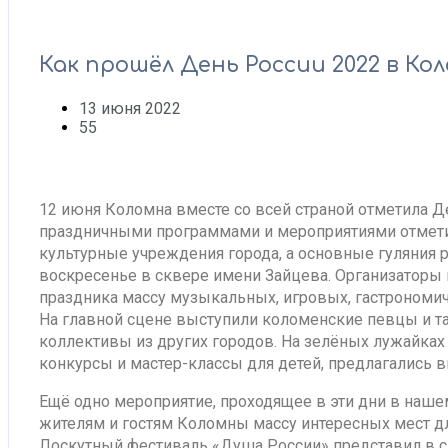
Как прошёл День России 2022 в Ко
13 июня 2022
55
12 июня Коломна вместе со всей страной отметила Д
праздничными программами и мероприятиями отмет
культурные учреждения города, а основные гуляния 
воскресенье в сквере имени Зайцева. Организаторы 
праздника массу музыкальных, игровых, гастрономич
На главной сцене выступили коломенские певцы и та
коллективы из других городов. На зелёных лужайках
конкурсы и мастер-классы для детей, предлагались 
Ещё одно мероприятие, проходящее в эти дни в наше
жителям и гостям Коломны массу интересных мест д
Лоскутный фестиваль «Душа России» представил в 