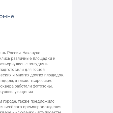
ломне
ень России. Накануне
ились различные площадки и
развернулись с полудня в
подготовили для гостей
еских и многих других площадок.
нцоры, а также творческие
 сквера работали фотозоны,
вкусные угощения.
м городе, также предложило
ля весёлого времяпровождения.
сквере «Блюдечко» арт-проекты