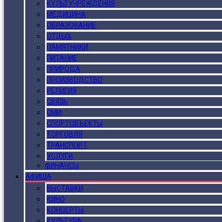
КУЛЬТУЧРЕЖДЕНИЯ
МЕДИЦИНА
ОБРАЗОВАНИЕ
ОТДЫХ
ПАМЯТНИКИ
ПИТАНИЕ
ПРИРОДА
ПРОИЗВОДСТВО
РЕЛИГИЯ
СВЯЗЬ
СМИ
СПОРТОБЪЕКТЫ
ТОРГОВЛЯ
ТРАНСПОРТ
УСЛУГИ
ФИНАНСЫ
АФИША
ВЫСТАВКИ
КИНО
КОНЦЕРТЫ
КУЛЬТУРА